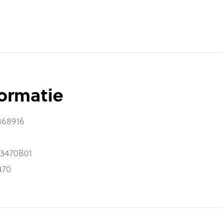
formatie
868916
3470B01
470