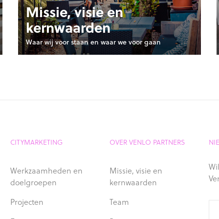
Missie, visie en
kernwaarden
Waar wij voor staan en waar we voor gaan
CITYMARKETING
OVER VENLO PARTNERS
NI
Wil
Werkzaamheden en
Missie, visie en
Ve
doelgroepen
kernwaarden
Projecten
Team